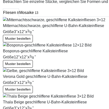
Betrachten Sie einzelne Stücke, vergleichen Sie Formen und 
Fliesen
Mosaike
8
13
Mitternachtsschwarze, geschliffene U-Bahn-Kalksteinfliese
3
Größe
3
"
x
12
"
x
"
/
8
Muster bestellen
Bosporus-geschliffene Kalksteinfliese
3
Größe
12
"
x
12
"
x
"
/
8
Muster bestellen
Verona Gold geschliffene U-Bahn-Kalksteinfliese
3
Größe
3
"
x
12
"
x
"
/
8
Muster bestellen
Thala Beige geschliffene U-Bahn-Kalksteinfliese
3
Größe
3
"
x
12
"
x
"
/
8