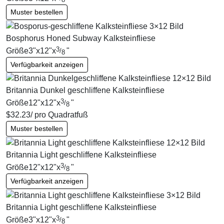
Muster bestellen
Bosphorus Honed Subway Kalksteinfliese
3
Größe
3
"
x
12
"
x
"
/
8
Verfügbarkeit anzeigen
Britannia Dunkel geschliffene Kalksteinfliese
3
Größe
12
"
x
12
"
x
"
/
8
$
32.23
/ pro Quadratfuß
Muster bestellen
Britannia Light geschliffene Kalksteinfliese
3
Größe
12
"
x
12
"
x
"
/
8
Verfügbarkeit anzeigen
Britannia Light geschliffene Kalksteinfliese
3
Größe
3
"
x
12
"
x
"
/
8